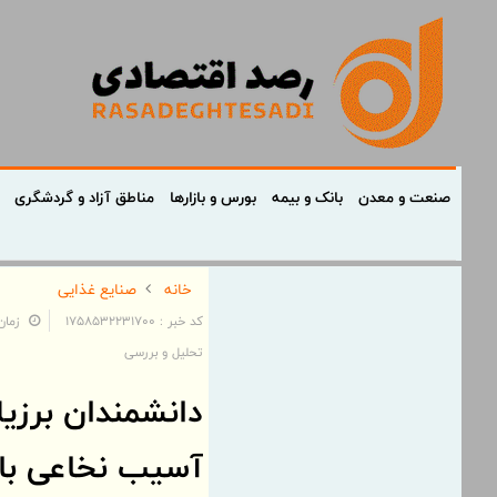
صنعت و معدن
بانک و بیمه
بورس و بازارها
مناطق آزاد و گردشگری
خانه
صنایع غذایی
کد خبر : 1758532231700
زمان: ۲۱:۱۳:۵۵ - تاریخ:
تحلیل و بررسی
دانشمندان برزیل
آسیب نخاعی باز