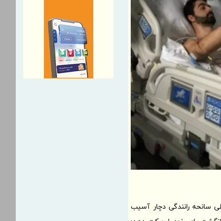
مونه‌های شاخص این پژوهش، فردی با نام «برونو دروموند د فریتاس» است که در سال 2018 طی سانحه رانندگی دچار آسیب