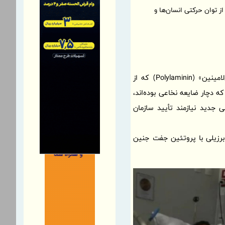
ز توان حرکتی انسان‌ها و
به گزارش رصداقتصادی- زهرا مولایی / براساس یافته‌های این پژوهشگران، تزریق پروتئینی به‌نام «پلی‌لامینین» (Polylaminin) که از
 دچار ضایعه نخاعی بوده‌اند،
نی جدید نیازمند تأیید سازمان
 برزیلی با پروتئین جفت جنین