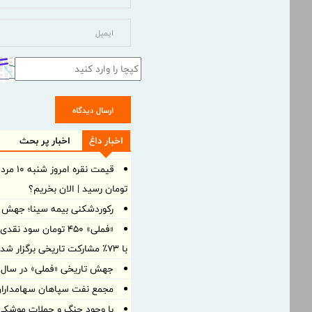
ارسال دیدگاه
اخبار داغ
اخبار پر بحث
تومان رسید | الان بخریم؟
رکوردشکنی بیمه سینا؛ جهش 105 درصدی درآمد در بهار 1405
«فملی» ۴۵۰ تومان سو
با ۷۳٪ مشارکت تاریخی برگزار شد
جهش تاریخی «فملی» در سال ۱۴۰۴؛ سود خالص به ۱۵۰ همت رسی
مجمع نفت سپاهان سهامداران ر
با وجود جنگ و حملات موشکی، 