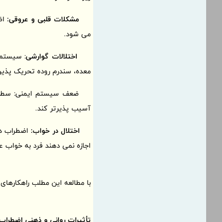
مشکلات قلبی و عروقی:
اضط
می شود.
اختلالات گوارشی
: سیستم 
معده، سندرم روده تحریک پذیر (IBS) و سوءهاضمه را به دنبال داشته ب
ضعف سیستم ایمنی: سطح بالای
آسیب پذیرتر کند.
اختلال در خواب:
اضطراب دا
اجازه نمی دهند فرد به خواب
با مطالعه این مطلب راهکارهای 
تأثیرات روانی و ذهنی اضطراب