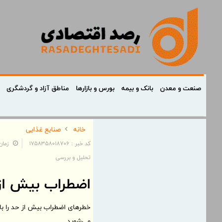
صنعت و معدن
بانک و بیمه
بورس و بازارها
مناطق آزاد و گردشگری
خانه
صنایع غذایی
کد خبر : 1758358018706
زمان: ۱۹:۵۲:۰۰ - تاریخ:
تحلیل و بررسی
اضطراب بیش از 
خطرهای اضطراب بیش از حد را بای
می‌شوید.