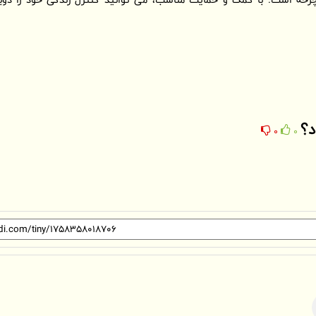
د؟
0
0