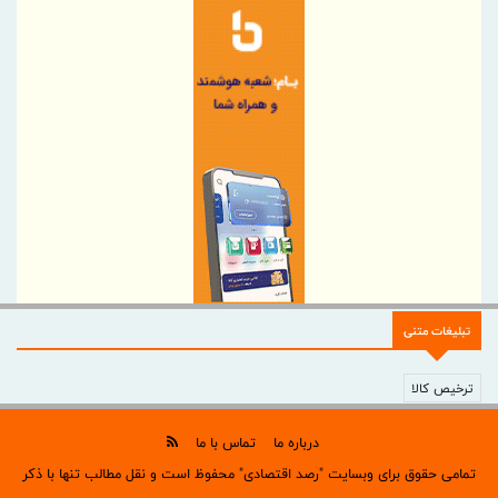
خدمات یکی پس از دیگری به مدار خدمت‌رسانی بازمی‌گردند
تاکید مدیرعامل بانک مسکن بر نقش خبرنگاران در اعتمادسازی و
تقویت سرمایه اجتماعی بانک
کاهش ناترازی دستاورد مهم بانک مسکن در مدیریت منابع و مصارف
است
قلم، سلاحی در جنگ آگاهی؛ پیام مدیرعامل هلدینگ سرمایه گذاری
صنایع شیمیایی ایران به مناسبت روز خبرنگار
بیمه سامان بیش از ۱۳۵ میلیارد ریال خسارت به شرکت اکتشاف و
حفاری صدر تأمین پرداخت کرد
پیام دکتر کمیل پورضیائی، مدیرعامل شرکت پتروشیمی خارک به
مناسبت روز خبرنگار
تبلیغات متنی
پیام روابط عمومی ذوب‌آهن اصفهان به مناسبت روز خبرنگار
سه بویلر نیروگاه در دو ماه به مدار بازگشتند
ترخیص کالا
اطلاع رسانی حرفه‌ای، شفاف و متعهدانه، رکن توسعه همه جانبه
درباره ما
تماس با ما
صنعت بیمه
تمامی حقوق برای وبسایت "رصد اقتصادی" محفوظ است و نقل مطالب تنها با ذکر
قلم، حافظ حقیقت؛ خبرنگار، روایتگر آگاهی