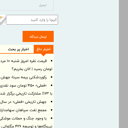
ارسال دیدگاه
اخبار داغ
اخبار پر بحث
تومان رسید | الان بخریم؟
رکوردشکنی بیمه سینا؛ جهش 105 درصدی درآمد در بهار 1405
«فملی» ۴۵۰ تومان سو
با ۷۳٪ مشارکت تاریخی برگزار شد
جهش تاریخی «فملی» در سال ۱۴۰۴؛ سود خالص به ۱۵۰ همت رسی
مجمع نفت سپاهان سهامداران ر
با وجود جنگ و حملات موشکی، 
نیروگاه‌ها و توسعه ۴۲۶ مگاواتی برق