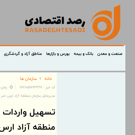
صنعت و معدن
بانک و بیمه
بورس و بازارها
مناطق آزاد و گردشگری
خانه
سازمان ها
کد خبر : 1778151613327
زمان: ۱۴:۱۷:۳۹ - تاریخ: /۰۲/۱۷
مدیرعامل سازمان منطقه آزاد ارس خبر د
تسهیل واردات ک
منطقه آزاد ارس