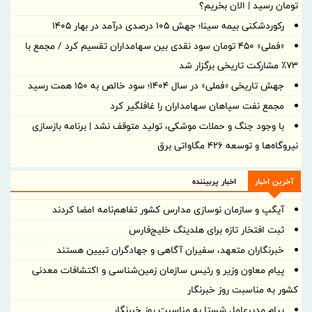
تومان رسید | الان بخریم؟
رکوردشکنی بیمه سینا؛ جهش 105 درصدی درآمد در بهار 1405
«فملی» ۴۵۰ تومان سود نقدی بین سهامداران تقسیم کرد / مجمع با
۷۳٪ مشارکت تاریخی برگزار شد
جهش تاریخی «فملی» در سال ۱۴۰۴؛ سود خالص به ۱۵۰ همت رسید
مجمع نفت سپاهان سهامداران را غافلگیر کرد
با وجود جنگ و حملات موشکی، تولید متوقف نشد | برنامه بازسازی
نیروگاه‌ها و توسعه ۴۲۶ مگاواتی برق
آخرین اخبار
اخبار پربیننده
آیگپ و سازمان نوسازی مدارس کشور تفاهم‌نامه امضا کردند
ثبت افتخار تازه برای هلدینگ خلیج‌فارس
خبرنگاران متعهد، سفیران آگاهی و جهادگران تبیین هستند
پیام معاون وزیر و رئیس سازمان زمین‌شناسی و اکتشافات معدنی
کشور به مناسبت روز خبرنگار
پیام مدیرعامل شستا به مناسبت روز خبرنگار