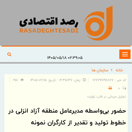
تغییر
۰۲:۳۹:۰۵ ۱۴۰۵/۰۵/۱۸
وضعیت
خانه
سازمان ها
ناوبری
کد خبر : 1777971911877
زمان: ۱۲:۳۵:۴۷ - تاریخ: ۱۴۰۵/۰۲/۱۵
251
0
تجلیل میدانی در قلب تولید؛
حضور بی‌واسطه مدیرعامل منطقه آزاد انزلی در
خطوط تولید و تقدیر از كارگران نمونه