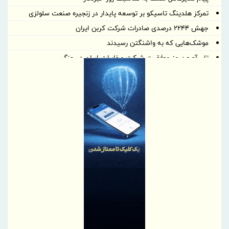
تمرکز هلدینگ تاسیکو بر توسعه پایدار در زنجیره صنعت سلولزی
جهش ۲۲۴۴ درصدی صادرات شرکت کربن ایران
موشک‌هایی که به واشنگتن رسیدند
تاب‌آوری؛ رمز موفقیت شرکت مخابرات ایران در جنگ
خبرنگاری؛ میان رسالتِ حقیقت و چالش‌های عصر جدید
رسانه‌های تخصصی بخشی از مسیر تسهیل تجارت/ خبرنگاران همراهان
شفافیت و تسهیل تجارت
پروژه‌های آسیب‌دیده از جنگ با بهره‌گیری از مهندسی ارزش بازسازی
می‌شوند
پاسخ به پرسش‌های پرتکرار فعالان اقتصادی در قالب پادکست
پیشنهادات راهبردی بخش‌خصوصی برای افزایش تاب‌آوری در تجارت غذا
برقراری روابط پایدار با کشورهای هدف در اولویت است | لزوم پیگیری
تسهیل شرایط صدور روادید از سوی بلاروس برای ایرانیان
اصلاحیه آیین نامه اجرایی ماده ۱۰ قانون ساماندهی صنعت خودرو ابلاغ
شد