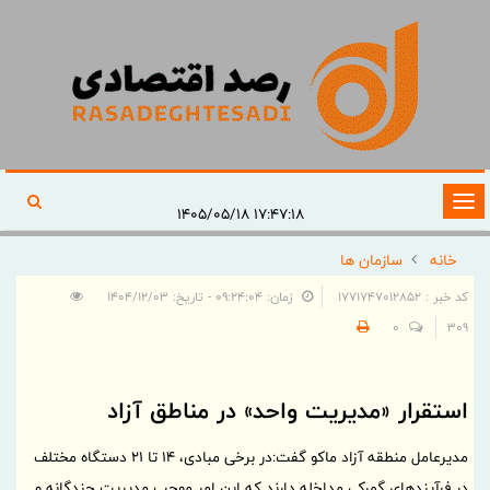
تغییر
۱۷:۴۷:۱۸ ۱۴۰۵/۰۵/۱۸
وضعیت
خانه
سازمان ها
ناوبری
کد خبر : 1771747012852
زمان: ۰۹:۲۴:۰۴ - تاریخ: ۱۴۰۴/۱۲/۰۳
0
309
استقرار «مدیریت واحد» در مناطق آزاد
مدیرعامل منطقه آزاد ماکو گفت:در برخی مبادی، ۱۴ تا ۲۱ دستگاه مختلف
در فرآیند‌های گمرکی مداخله دارند که این امر موجب مدیریت چندگانه و