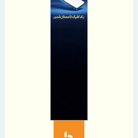
خدماتی منطقه آزاد چابهار
مجمع‌عمومی عادی بطور فوق‌العاده نوبت دوم «فارس» ۲۵ شهریور برگزار
می‌شود
فولاد مبارکه روی ریل سرمایه‌گذاری فناورانه
سپرده‌های بانک کشاورزی طی سه سال گذشته ۳ برابر شد
متقی‌نیا: منابع بانک کشاورزی از هزار همت عبور کرد / تقویت حمایت از
امنیت غذایی با افزایش سرمایه بانک
سایپا حدود ۳۶ هزار دستگاه از تعهدات خود را کاهش داد
تامین مالی زنجیره تولید از 117 همت عبور کرد
تامین مالی زنجیره تولید از 117 همت عبور کرد
بودجه‌بندی شخصی در دوران تورم | راهنمای ساده برای حقوق‌بگیرها
بانک رفاه کارگران وارد عرصه بانکداری ارزش‌آفرین شده است
توکن تکو، تهاتر مطالبات و بدهی‌ها با استفاده از ظرفیت‌های دیجیتال
است
اعتماد، مهم‌ترین سرمایه بانک و رسانه است