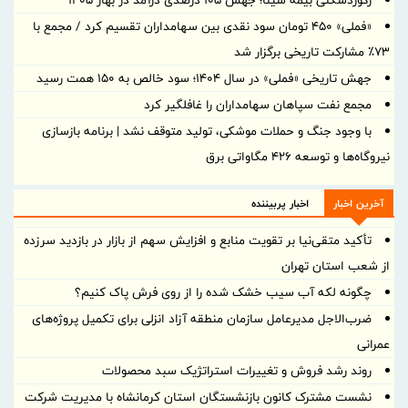
رکوردشکنی بیمه سینا؛ جهش 105 درصدی درآمد در بهار 1405
«فملی» ۴۵۰ تومان سود نقدی بین سهامداران تقسیم کرد / مجمع با
۷۳٪ مشارکت تاریخی برگزار شد
جهش تاریخی «فملی» در سال ۱۴۰۴؛ سود خالص به ۱۵۰ همت رسید
مجمع نفت سپاهان سهامداران را غافلگیر کرد
با وجود جنگ و حملات موشکی، تولید متوقف نشد | برنامه بازسازی
نیروگاه‌ها و توسعه ۴۲۶ مگاواتی برق
آخرین اخبار
اخبار پربیننده
تأکید متقی‌نیا بر تقویت منابع و افزایش سهم از بازار در بازدید سرزده
از شعب استان تهران
چگونه لکه آب سیب خشک شده را از روی فرش پاک کنیم؟
ضرب‌الاجل مدیرعامل سازمان منطقه آزاد انزلی برای تكمیل پروژه‌های
عمرانی
روند رشد فروش و تغییرات استراتژیک سبد محصولات
نشست مشترک کانون بازنشستگان استان کرمانشاه با مدیریت شرکت