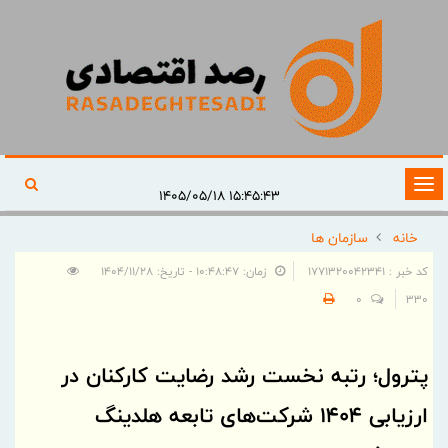
تغییر
۱۵:۴۵:۴۳ ۱۴۰۵/۰۵/۱۸
وضعیت
خانه
سازمان ها
ناوبری
کد خبر : 1771320042341
زمان: ۱۰:۴۸:۴۷ - تاریخ: ۱۴۰۴/۱۱/۲۸
0
330
پترول؛ رتبه نخست رشد رضایت کارکنان در
ارزیابی ۱۴۰۴ شرکت‌های تابعه هلدینگ