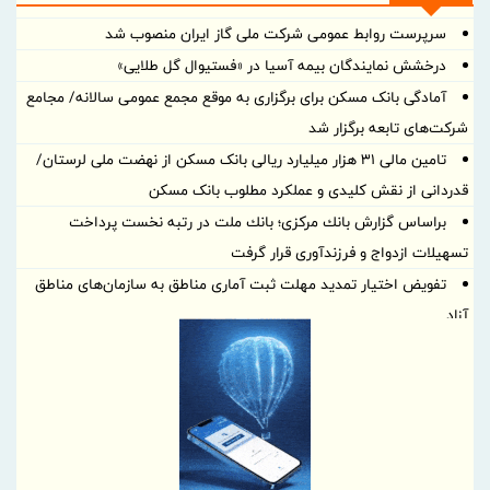
سرپرست روابط عمومی شركت ملی گاز ایران منصوب شد
درخشش نمایندگان بیمه آسیا در «فستیوال گل طلایی»
آمادگی بانک مسکن برای برگزاری به موقع مجمع عمومی سالانه/ مجامع
شرکت‌های تابعه برگزار شد
تامین مالی ۳۱ هزار میلیارد ریالی بانک مسکن از نهضت ملی لرستان/
قدردانی از نقش کلیدی و عملکرد مطلوب بانک مسکن
براساس گزارش بانك مركزی؛ بانك ملت در رتبه نخست پرداخت
تسهیلات ازدواج و فرزندآوری قرار گرفت
تفویض اختیار تمدید مهلت ثبت آماری مناطق به سازمان‌های مناطق
آزاد
پیام تبریک علی رسولیان، به مناسبت فرارسیدن ۱۷ مرداد روز خبرنگار
پیگیری جدی فولاد سنگان برای رفع موانع استخراج و حل مشکل کمبود
سنگ‌آهن
ناگفته‌های قربانزاده از واگذاری ۱۲ درصد هلدینگ خلیج فارس
تأکید معاون وزیر صمت بر نقش حیاتی رسانه‌ها در روایت صحیح