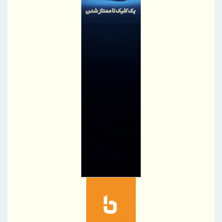
دستاوردهای صنعتی و تقویت امید اجتماعی
وزیر صمت روز خبرنگار را تبریک گفت
اعتماد؛ ارزشمندترین ذخیره ایران
سپرده‌های بانک کشاورزی طی سه سال گذشته ۳ برابر شد
کارنامه فولاد مبارکه در سال ۱۴۰۴؛آبدیده در آتش
ایستادگی و سازندگی ما، نیازمند روایت شماست
تعامل با رسانه‌ها، پل ارتباطی شفافیت و اعتماد عمومی است
بانک صنعت و معدن؛ پیشران تأمین مالی صنایع راهبردی و توسعه
تولید کشور
بازدید معاون حقوقی و وصول مطالبات بانک صنعت و معدن از طرح
شرکت یکتا گرانول میبد
موافقت صندوق توسعه ملی با پرداخت تسهیلات ارزی به صنایع آسیب
دیده از جنگ با عاملیت "بانک شهر
اصلاحیه آگهی مرحله سوم مزایده اموال مازاد بانک دی
بانك ملت در رتبه نخست پرداخت تسهیلات ازدواج و فرزندآوری قرار
گرفت