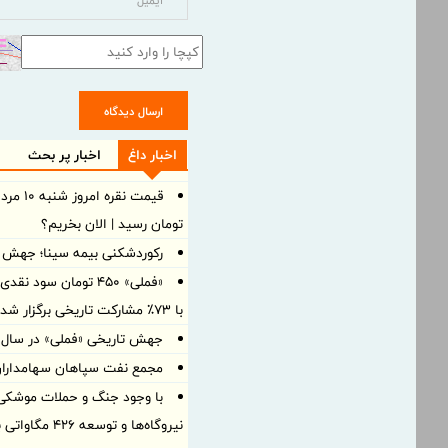
ارسال دیدگاه
اخبار داغ
اخبار پر بحث
تومان رسید | الان بخریم؟
رکوردشکنی بیمه سینا؛ جهش 105 درصدی درآمد در بهار 1405
«فملی» ۴۵۰ تومان سو
با ۷۳٪ مشارکت تاریخی برگزار شد
جهش تاریخی «فملی» در سال ۱۴۰۴؛ سود خالص به ۱۵۰ همت رسی
مجمع نفت سپاهان سهامداران ر
با وجود جنگ و حملات موشکی، 
نیروگاه‌ها و توسعه ۴۲۶ مگاواتی برق