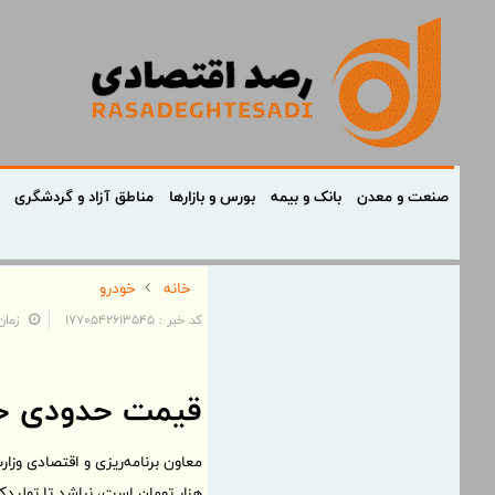
صنعت و معدن
بانک و بیمه
بورس و بازارها
مناطق آزاد و گردشگری
خانه
خودرو
کد خبر : 1770542613545
زمان: ۱۰:۳۷:۰۸ - تاریخ:
قیمت حدودی خر
هزار تومان است، نباشد تا تولیدک