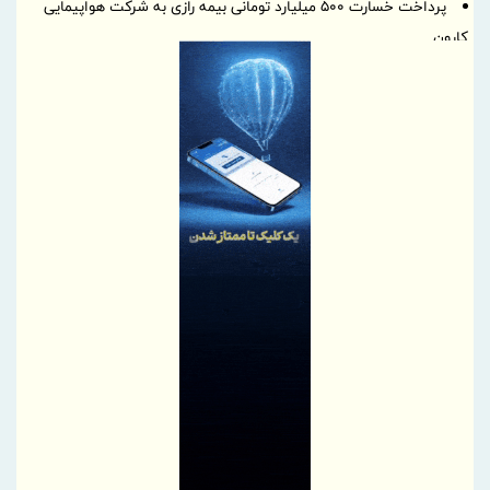
پرداخت خسارت ۵۰۰ میلیارد تومانی بیمه رازی به شرکت هواپیمایی
کارون
بیمه پارسیان، همراه زائران اربعین با پوشش های بیمه های مسئولیت
برگزاری چهارمین نشست هم اندیشی مدیران بیمه البرز با رؤسای تشکل
های صنفی نمایندگان
وقتی «عملکرد» از راز ثروت پنهان آسیا رونمایی می کند
دیدار مدیر هماهنگی مناطق ویژه اقتصادی کشور با مدیرعامل شهر
صنعتی کاوه
بسیج ظرفیت‌های منطقه آزاد دوغارون برای تکریم زائران حسینی
تردد در شلمچه از مرز یک و نیم میلیون زائر گذشت
سازمان منطقه آزاد اروند با بسیج همه ظرفیت‌ها، شلمچه را برای
میزبانی از زائران اربعین آماده کرد
درج شرکت زیست اروند فارمد (سهامی عام) در بورس تهران
شرکت مخابرات ایران در جمع کارفرمایان منتخب ایران ۲۰۲۶ قرار گرفت
تسهیل در پرداخت بیش از ۲۲۰۰ میلیارد ریال وام ودیعه مسکن به
آسیب‌دیدگان جنگ در هرمزگان