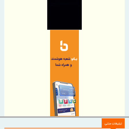
مدیرعامل پتروشیمی بندر امام بر ارتقای آمادگی و فرهنگ ایمنی تأکید
کرد
توسعه زنجیره صنعت مس با تکیه بر اکتشاف و مدل‌های نوین تأمین
مالی شتاب می‌گیرد
شتاب توسعه زیرساخت‌های آبی قشم با اجرای پروژه‌های راهبردی
امضای یادداشت تفاهم همکاری ایران و پاکستان برای تحقق تجارت ۱۰
میلیارد دلاری
فولاد هرمزگان با اقتصاد چرخشی، نگاه تازه‌ای به توسعه صنعت فولاد
ارائه کرده است
تقدیر از شعب برتر منطقه هفت بانک سرمایه
دیدار مدیرعامل بانک دی با دبیر شورای‌عالی مناطق آزاد؛ تأکید بر
توسعه همکاری‌های مشترک
دستورالعمل صدور گواهی سپرده مدت‌دار ارزی ویژه سرمایه‌گذاری
(خاص) ابلاغ شد
اسامی شعب کشیک موسسه اعتباری ملل در روز 15 مرداد ماه در
تبلیغات متنی
استانها