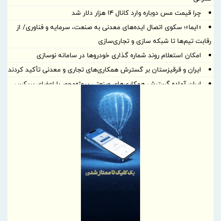
چرا قیمت مس دوباره وارد کانال ۱۴ هزار دلار شد
«ایما»؛ سکوی اتصال ایده‌های معدنی به صنعت، سرمایه و فناوری/ از
رقابت تیم‌ها تا شبکه سازی و تجاری‌سازی
امکان استعلام روند شماره گذاری خودروها در سامانه نوسازی
ایران و قرقیزستان بر گسترش همکاری‌های تجاری و معدنی تأکید کردند
ایران آماده گسترش همکاری‌های صنعتی پروژه‌محور با اعضای بریکس
است
بهره گیری حداکثری از ظرفیت موافقتنامه تجارت آزاد ایران و روسیه
معاونت توسعه مدیریت و منابع انسانی منطقه آزاد دوغارون علت
استراتژی اعطای امتیاز خاص جذب سرمایه‌های انسانی بومی در آزمون
استخدامی اخیر را تشریح نمود
گامی بلند به سوی آینده؛ تأسیس «واحد آموزش هوشمند» در منطقه
آزاد تجاری-صنعتی دوغارون برای توانمندسازی کارکنان و مردم
موج بی‌پایان زائران حسینی در مرز شلمچه ادامه دارد
شفاف‌سازی درباره نحوه محاسبه اینترنت داخلی و بین‌المللی