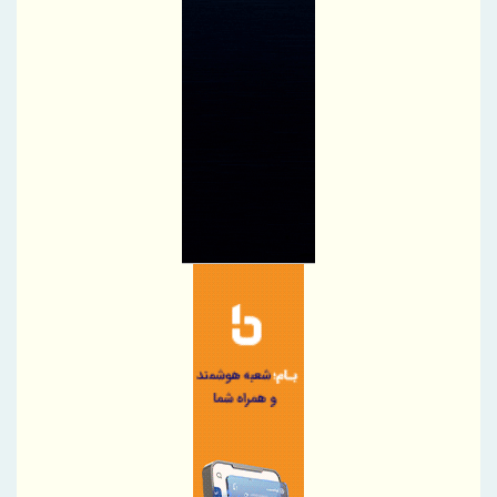
بانک مرکزی، استفادۀ واردکنندگان اقلام سلامت‌محور از اوراق گام را
مجدداً تا پایان سال ۱۴۰۵ تمدید کرد
تغییر مثبت در عملکرد مالی بانک صادرات ایران/ درآمد عملیاتی 80
درصد رشد کرد
رئیس‌کل سازمان توسعه تجارت ایران، به همراه وزیر صمت وارد
قرقیزستان شد
پیام محمود نجفی عرب، رئیس اتاق بازرگانی، صنایع، معادن و کشاورزی
تهران در آستانه 17 مرداد ، روز خبرنگار
نایب‌رئیس اتاق ایران راهی باکو شد
اطلاعیه سازمان تأمین اجتماعی درخصوص وضعیت فعالیت سامانه‌های
ارائه خدمات
ضرورت گذار صنعت بیمه به مدل‌های اعتبارسنجی چندبعدی
پرداخت خسارت ۵۰۰ میلیارد تومانی بیمه رازی به شرکت هواپیمایی
کارون
بیمه پارسیان، همراه زائران اربعین با پوشش های بیمه های مسئولیت
برگزاری چهارمین نشست هم اندیشی مدیران بیمه البرز با رؤسای تشکل