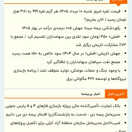
قیمت نقره امروز شنبه ۱۰ مرداد ۱۴۰۵؛ هر گرم نقره ۹۹۹ به ۳۸۱ هزار
تومان رسید | الان بخریم؟
رکوردشکنی بیمه سینا؛ جهش 105 درصدی درآمد در بهار 1405
«فملی» ۴۵۰ تومان سود نقدی بین سهامداران تقسیم کرد / مجمع با
۷۳٪ مشارکت تاریخی برگزار شد
جهش تاریخی «فملی» در سال ۱۴۰۴؛ سود خالص به ۱۵۰ همت رسید
مجمع نفت سپاهان سهامداران را غافلگیر کرد
با وجود جنگ و حملات موشکی، تولید متوقف نشد | برنامه بازسازی
نیروگاه‌ها و توسعه ۴۲۶ مگاواتی برق
آخرین اخبار
اخبار پربیننده
بانک تجارت، تأمین‌کننده مالی پروژه بازسازی فازهای ۴ و ۵ پارس جنوبی
مدیرعامل بیمه دی : خدمت به بازنشستگان‌را افتخار بیمه دی می دانیم
ضرب‌الاجل مدیرعامل سازمان منطقه آزاد انزلی برای تكمیل پروژه‌های
عمرانی