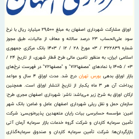
اوراق مشارکت شهرداری اصفهان به مبلغ 29,500 میلیارد ریال با نرخ
سود علی‌‌الحساب 23 درصد سالانه و معاف از مالیات، طبق مجوز
شماره 322839 / 03 مورخ 28 / 12 / 1403 بانک مرکزی جمهوری
اسلامی ایران، به منظور تامین مالی طرح قطار شهری، از تاریخ 24 /
03 / 1405 با نمادهای "مصفها712" و "مصفها72" در فهرست نرخ‌های
بازار اوراق بدهی
بورس تهران
درج شد. مدت اوراق 4 سال و مواعد
پرداخت آن هر 3 ماه یک‌بار از تاریخ انتشار اوراق است. همچنین
ارکان اوراق به شرح زیر می‌‌باشد: ناشر: شهرداری اصفهان مجری طرح:
سازمان حمل و نقل ریلی شهرداری اصفهان عامل و ضامن: بانک شهر
امین: مؤسسه حسابرسی بیات رایان متعهدین پذیره‌نویسی: شرکت
تأمین سرمایه کاردان و شرکت گروه خدمات بازار سرمایه آرمان آتی
بازارگردان‌ها: شرکت تأمین سرمایه کاردان و صندوق سرمایه‌گذاری