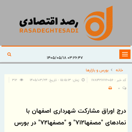
تغییر
۰۳:۲۶:۴۷ ۱۴۰۵/۰۵/۱۸
وضعیت
خانه
بورس و بازارها
ناوبری
کد خبر : 1781421776056
زمان: ۱۵:۱۵:۱۳ - تاریخ: ۱۴۰۵/۰۳/۲۴
312
0
درج اوراق مشارکت شهرداری اصفهان با
نمادهای "مصفها712" و "مصفها72" در بورس