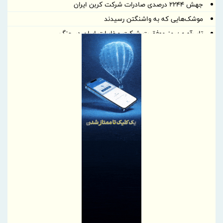
جهش ۲۲۴۴ درصدی صادرات شرکت کربن ایران
موشک‌هایی که به واشنگتن رسیدند
تاب‌آوری؛ رمز موفقیت شرکت مخابرات ایران در جنگ
خبرنگاری؛ میان رسالتِ حقیقت و چالش‌های عصر جدید
رسانه‌های تخصصی بخشی از مسیر تسهیل تجارت/ خبرنگاران همراهان
شفافیت و تسهیل تجارت
پروژه‌های آسیب‌دیده از جنگ با بهره‌گیری از مهندسی ارزش بازسازی
می‌شوند
پاسخ به پرسش‌های پرتکرار فعالان اقتصادی در قالب پادکست
پیشنهادات راهبردی بخش‌خصوصی برای افزایش تاب‌آوری در تجارت غذا
برقراری روابط پایدار با کشورهای هدف در اولویت است | لزوم پیگیری
تسهیل شرایط صدور روادید از سوی بلاروس برای ایرانیان
اصلاحیه آیین نامه اجرایی ماده ۱۰ قانون ساماندهی صنعت خودرو ابلاغ
شد
پیام مدیرعامل شرکت آهن و فولاد ارفع به مناسبت روز خبرنگار
پیام دکتر محمدرضا سجادیان، مدیرعامل شرکت «مجتمع فولاد خراسان»