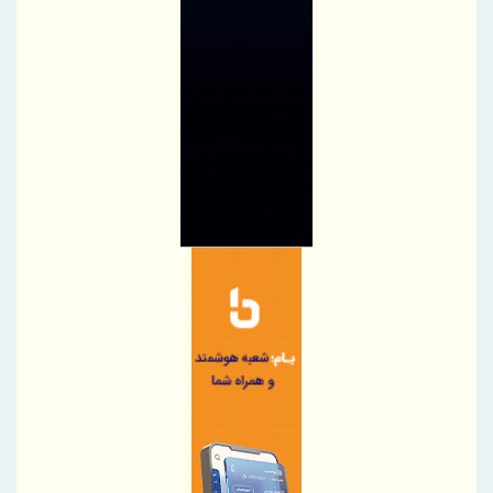
جزئیات عرضه عمده سهام «بتهران» در بازار دوم فرابورس
استان‌های برتر در دوره فروش «فستیوال گل طلایی بیمه آسیا» معرفی
شدند
895 هزار تن محصول روی میز فروش می رود
امضای تفاهم‌نامه توسعه همکاری‌های تجاری ایران و پاکستان
شرکت مخابرات ایران در جمع کارفرمایان منتخب ایران ۲۰۲۶ قرار گرفت
پرداخت بیش از ۸ همت وام ازدواج به زوج‌های جوان توسط بانک ملی
ایران
تسهیلات درمانی بانک تجارت برای تسهیل جراحی‌های چشم در
بیمارستان نور اسفندیار
پرداخت افزون بر 32 هزار میلیارد ریال تسهیلات قرض الحسنه ازدواج و
فرزندآوری توسط بانک کشاورزی
تأکید وزرای ایران و پاکستان بر توسعه همکاری‌های تجاری با محوریت
ریمدان–گبد
حق بیمه تولیدی بیمه ملت در چهار ماه نخست امسال از 14.5 همت