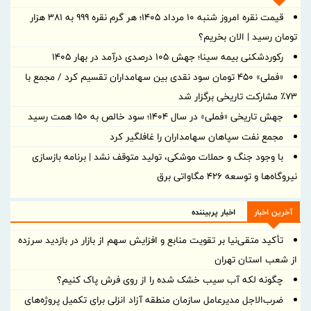
قیمت نقره امروز شنبه ۱۰ مرداد ۱۴۰۵؛ هر گرم نقره ۹۹۹ به ۳۸۱ هزار
تومان رسید | الان بخریم؟
رکوردشکنی بیمه سینا؛ جهش 105 درصدی درآمد در بهار 1405
«فملی» ۴۵۰ تومان سود نقدی بین سهامداران تقسیم کرد / مجمع با
۷۳٪ مشارکت تاریخی برگزار شد
جهش تاریخی «فملی» در سال ۱۴۰۴؛ سود خالص به ۱۵۰ همت رسید
مجمع نفت سپاهان سهامداران را غافلگیر کرد
با وجود جنگ و حملات موشکی، تولید متوقف نشد | برنامه بازسازی
نیروگاه‌ها و توسعه ۴۲۶ مگاواتی برق
آخرین اخبار
اخبار پربیننده
تأکید متقی‌نیا بر تقویت منابع و افزایش سهم از بازار در بازدید سرزده
از شعب استان تهران
چگونه لکه آب سیب خشک شده را از روی فرش پاک کنیم؟
ضرب‌الاجل مدیرعامل سازمان منطقه آزاد انزلی برای تكمیل پروژه‌های