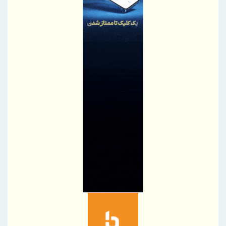
شرکت یکتا گرانول میبد
موافقت صندوق توسعه ملی با پرداخت تسهیلات ارزی به صنایع آسیب
دیده از جنگ با عاملیت "بانک شهر
اصلاحیه آگهی مرحله سوم مزایده اموال مازاد بانک دی
بانك ملت در رتبه نخست پرداخت تسهیلات ازدواج و فرزندآوری قرار
گرفت
تقدیر مدیر صندوق بازنشستگی استان خراسان شمالی از خدمات
مطلوب بیمه دی
تقدیر مدیر بیمه دی مازندران از نقش‌آفرینی رسانه‌ها در ارتقای فرهنگ
بیمه‌ای
طرح‌های تحول‌آفرین، دستاورد ارزشمند تأمین اجتماعی
هدیه ۲۰۰ گیگابایتی دولت برای خبرنگاران ایرانسلی
هدیه ۲۰۰ گیگابایتی همراه اول برای خبرنگاران فعال شد
تولید نخستین شفت روتور ۲۰۰ مگاواتی ژنراتور در ایران توسط مجتمع
اسفراین
برپایی میز خدمت بانک سینا در نماز جمعه تهران