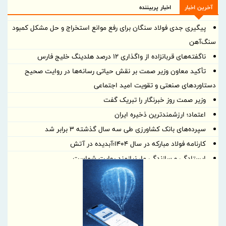
آخرین اخبار
اخبار پربیننده
پیگیری جدی فولاد سنگان برای رفع موانع استخراج و حل مشکل کمبود
سنگ‌آهن
ناگفته‌های قربانزاده از واگذاری ۱۲ درصد هلدینگ خلیج فارس
تأکید معاون وزیر صمت بر نقش حیاتی رسانه‌ها در روایت صحیح
دستاوردهای صنعتی و تقویت امید اجتماعی
وزیر صمت روز خبرنگار را تبریک گفت
اعتماد؛ ارزشمندترین ذخیره ایران
سپرده‌های بانک کشاورزی طی سه سال گذشته ۳ برابر شد
کارنامه فولاد مبارکه در سال ۱۴۰۴؛آبدیده در آتش
ایستادگی و سازندگی ما، نیازمند روایت شماست
تعامل با رسانه‌ها، پل ارتباطی شفافیت و اعتماد عمومی است
بانک صنعت و معدن؛ پیشران تأمین مالی صنایع راهبردی و توسعه
تولید کشور
بازدید معاون حقوقی و وصول مطالبات بانک صنعت و معدن از طرح