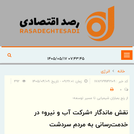
تغییر
۰۷:۴۳:۴۵ ۱۴۰۵/۰۵/۱۷
وضعیت
خانه
انرژی
ناوبری
کد خبر : 1782799142109
زمان: ۰۹:۲۶:۰۱ - تاریخ: ۱۴۰۵/۰۴/۰۹
492
0
از رنج بمباران شیمیایی تا مسیر توسعه؛
نقش ماندگار «شرکت آب‌ و نیرو» در
خدمت‌رسانی به مردم سردشت