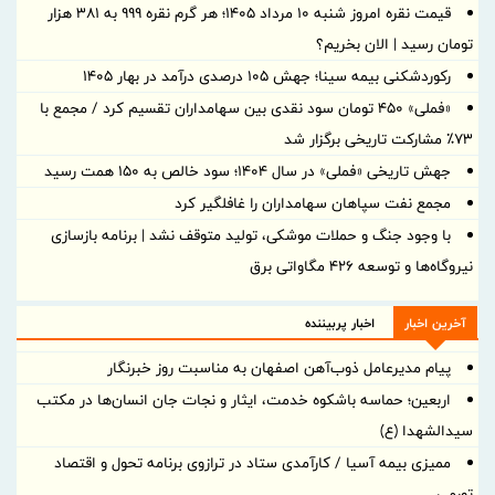
قیمت نقره امروز شنبه ۱۰ مرداد ۱۴۰۵؛ هر گرم نقره ۹۹۹ به ۳۸۱ هزار
تومان رسید | الان بخریم؟
رکوردشکنی بیمه سینا؛ جهش 105 درصدی درآمد در بهار 1405
«فملی» ۴۵۰ تومان سود نقدی بین سهامداران تقسیم کرد / مجمع با
۷۳٪ مشارکت تاریخی برگزار شد
جهش تاریخی «فملی» در سال ۱۴۰۴؛ سود خالص به ۱۵۰ همت رسید
مجمع نفت سپاهان سهامداران را غافلگیر کرد
با وجود جنگ و حملات موشکی، تولید متوقف نشد | برنامه بازسازی
نیروگاه‌ها و توسعه ۴۲۶ مگاواتی برق
آخرین اخبار
اخبار پربیننده
پیام مدیرعامل ذوب‌آهن اصفهان به مناسبت روز خبرنگار
اربعین؛ حماسه باشکوه خدمت، ایثار و نجات جان انسان‌ها در مکتب
سیدالشهدا (ع)
ممیزی بیمه آسیا / کارآمدی ستاد در ترازوی برنامه تحول و اقتصاد
تورمی