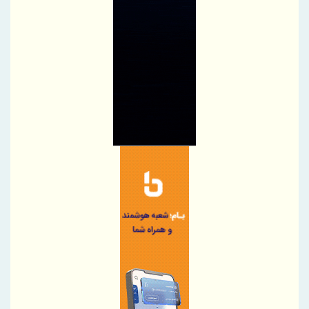
آخرین سود ۲۷.۷ درصدی «اندوخته توسعه صادرات آرمانی» واریز شد؛
نرخ جدید ۲۹.۱ درصد
آغاز مرحله جدید کالابرگ از ۱۵ مردادماه
PetroCVC؛ ابزار مدیریت ریسک فناوری برای هلدینگ
گام راهبردی سازمان منطقه آزاد چابهار در تقویت زیرساخت‌های ایمنی و
خدمات امدادی مرزی
توسعه همکاری های ایران و هند برای افزایش سهم مبادلات تجاری
اجرای برنامه تحول بانک با تمرکز بر منابع پایدار، درآمدهای کارمزدی و
بازسازی اعتماد مشتریان
دکتر للـه‌گانی: ابزارهای نوین تامین مالی، منابع بانکی را هدفمندتر به
سمت بنگاه‌های اقتصادی هدایت می‌کند
تقدیر و تشکر مدیرعامل پست بانک ایران از کلیه همکاران موثر در توزیع
ارز اربعین
پرداخت بیمه خسارات بخش کشاورزی کاهشی شد
پرداخت خسارت ۶ میلیارد تومانی بیمه تجارت‌نو به شرکت «بهینه‌سازان
سبز جم»