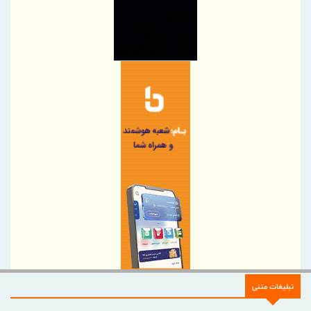
شرکت مخابرات ایران در جمع کارفرمایان منتخب ایران ۲۰۲۶ قرار گرفت
پرداخت بیش از ۸ همت وام ازدواج به زوج‌های جوان توسط بانک ملی
ایران
تسهیلات درمانی بانک تجارت برای تسهیل جراحی‌های چشم در
بیمارستان نور اسفندیار
پرداخت افزون بر 32 هزار میلیارد ریال تسهیلات قرض الحسنه ازدواج و
فرزندآوری توسط بانک کشاورزی
تأکید وزرای ایران و پاکستان بر توسعه همکاری‌های تجاری با محوریت
ریمدان–گبد
حق بیمه تولیدی بیمه ملت در چهار ماه نخست امسال از 14.5 همت
گذشت
مراسم عزاداری اربعین حسینی در مسجد خاتم ‌الانبیاء (ص) کیش برگزار
شد
اعلام فهرست شعب کشیک بانک سپه در استان‌ها / پنجشنبه، پانزدهم
تبلیغات متنی
مردادماه