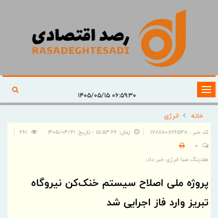
تغییر
۰۶:۵۹:۳۰ ۱۴۰۵/۰۵/۱۵
وضعیت
خانه
انرژی
ناوبری
کد خبر : 1781180826548
زمان: ۱۵:۵۳:۲۶ - تاریخ: ۱۴۰۵/۰۳/۲۱
261
0
هلدینگ صبا انرژی خبر داد:
پروژه ملی اصلاح سیستم خنک‌کن نیروگاه
تبریز وارد فاز اجرایی شد