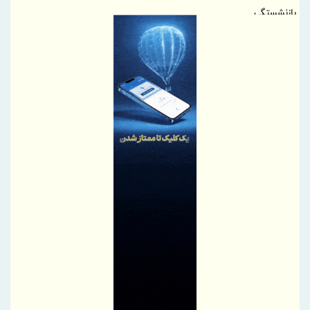
بازنشستگی
بازدید مدیر بیمه دی لرستان از مراکز ارائه خدمات به بازنشستگان و
بررسی روند خدمت‌رسانی
حاکمیت داده و بیمه‌گری پیمایشی
نقش‌آفرینی بانک صنعت و معدن در احیای کارخانه صنایع غذایی
سیروان دالاهو و بازگشت آن به چرخه تولید
شاخص کل بورس تهران برای نخستین بار از مرز ۵ میلیون و ۴۰۰ هزار
واحد فراتر رفت
اختصاص ۲۸۰ میلیارد تومان تسهیلات بانک صنعت و معدن برای
حمایت از واحدهای تولیدی شهرستان گرمی استان اردبیل
گزارش مسیر احیا و دستاوردهای عملیاتی بانک سرمایه در مجمع عمومی
جزئیات عرضه عمده سهام «بتهران» در بازار دوم فرابورس
استان‌های برتر در دوره فروش «فستیوال گل طلایی بیمه آسیا» معرفی
شدند
895 هزار تن محصول روی میز فروش می رود
امضای تفاهم‌نامه توسعه همکاری‌های تجاری ایران و پاکستان