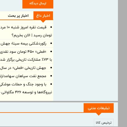
ارسال دیدگاه
اخبار داغ
اخبار پر بحث
تومان رسید | الان بخریم؟
رکوردشکنی بیمه سینا؛ جهش 105 درصدی درآمد در بهار 1405
«فملی» ۴۵۰ تومان سو
با ۷۳٪ مشارکت تاریخی برگزار شد
جهش تاریخی «فملی» در سال ۱۴۰۴؛ سود خالص به ۱۵۰ همت رسی
مجمع نفت سپاهان سهامداران ر
با وجود جنگ و حملات موشکی، 
نیروگاه‌ها و توسعه ۴۲۶ مگاواتی برق
تبلیغات متنی
ترخیص کالا