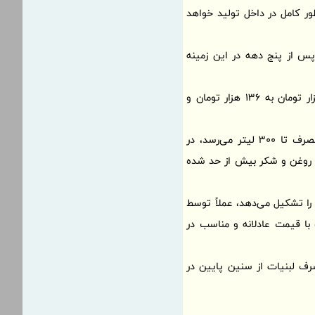
 قوطی شیر خشک در کشور مصرف می‌شود که اجزای وارداتی آن تا پایان سال 1405 به‌طور کامل در داخل تولید خواهد
س از پنج دهه در این زمینه
تخفیف‌دار کالابرگی، قیمت پنیر از 147 هزار تومان به 136 هزار تومان و
در ایران پایین‌تر از استاندارد جهانی است. در کشورهای اروپایی سرانه مصرف تا 300 لیتر می‌رسد، در
، اما به جای آن مصرف روغن و شکر بیش از حد شده
که 92 درصد بهای تمام‌شده محصول را تشکیل می‌دهد، عملاً توسط
با قیمت عادلانه و مناسب در
رف لبنیات از سنین پایین در