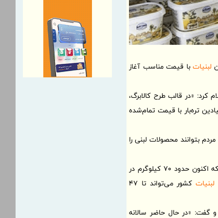
ین
لبنیات
با قیمت مناسب آغاز
م کرد: «در قالب طرح کالابرگ،
 میادین تره‌بار با قیمت تمام‌شده
ن از سطح 15 درصد به 5 درصد کاهش یافته تا مردم بتوانند محصولات لبنی را
باروتکوب از دولت خواست سهم مشخصی برای کالاهای لبنی در کالابرگ‌ها اختصاص یابد تا سرانه مصرف که اکنون حدود 70 کیلوگرم در
لبنیات
کشور می‌تواند تا 47
و گفت: «در حال حاضر سالانه