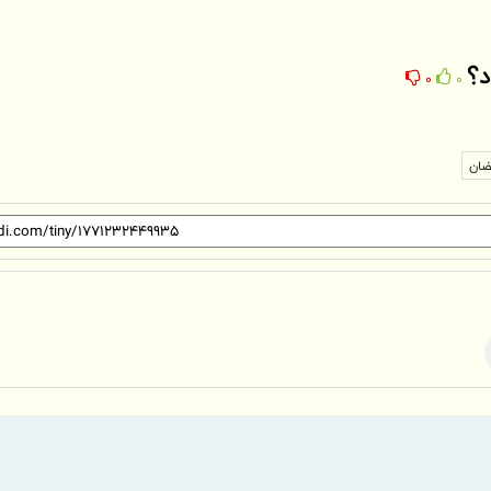
د؟
0
0
ضان