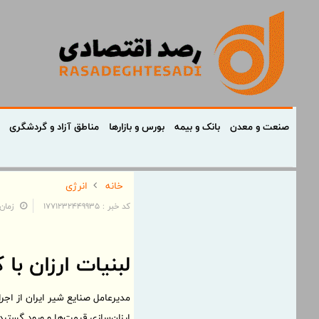
صنعت و معدن
بانک و بیمه
بورس و بازارها
مناطق آزاد و گردشگری
خانه
انرژی
کد خبر : 1771232449935
زمان: ۱۰:۲۷:۴۶ - تاریخ: ۷
لبنیات ارزان با کالابرگ 
مدیرعامل صنایع شیر ایران از اجر
ارزان‌سازی قیمت‌ها و ورود گسترده