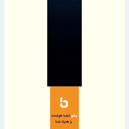
تأکید مدیرعامل بیمه آسیا بر توانمند سازی سرمایه انسانی با تکیه بر
توسعه کانال ارتباطی کارکنان
توسعه اکتشافات؛ اولویت ملی فولاد سنگان
کاهش سطح آب، امنیت عرضه را تهدید می‌کند
هدیه ۲۰۰ گیگابایتی رایتل برای خبرنگاران فعال شد
قلم و کابل؛ هم مسیر روایت پایداری در روز خبرنگار
سمیعی‌ نژاد اعلام کرد: 5 معیار انتخاب پروژه‌های راهبردی صنعت و
معدن
داستان لجستیک در فولاد سنگان
انتصاب سرپرست معاون منابع انسانی فولاد کاوه جنوب کیش
تأکید ایران و ترکیه بر تسهیل ترانزیت و تجارت در مرز بازرگان و
گوربولاک
رسانه‌ها، سفیر انتقال مطالبات کیشوندان به مسئولین هستند
رسانه‌ها، سفیر انتقال مطالبات کیشوندان به مسئولین هستند
ریموت کنترل و ماژول وایرلس بومی‌سازی شده جرثقیل‌های فولاد
هرمزگان، جایگزین نمونه خارجی