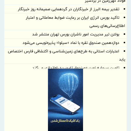
فولاد گهرزمین در بردسیر
تقدیر بیمه البرز از خبرنگاران در گردهمایی صمیمانه روز خبرنگار
تاکید بورس انرژی ایران بر رعایت ضوابط معاملاتی و اعتبار
اطلاع‌رسانی‌های رسمی
بولتن تیر مدیریت امور ناشران بورس تهران منتشر شد
دوازدهمین صندوق نقره با نماد «سیلوا» پذیره‌نویسی می‌شود
اعتبارات استانی به طرح‌های زمین‌شناسی و اکتشافی فارس اختصاص
یابد
تامین سرمایه نوین «صندوق تضمین» راه‌اندازی می‌کند
گسترش پوشش بیمه‌ای؛ تضمین امنیت شغلی در بازارهای نوین
بیمه سینا 28 مردادماه به مجمع می‌رود
فراخوان معرفی محصولات، خدمات و دستاوردهای پژوهشی با محوریت
نیازهای روز صنعت بیمه با هدف تجاری‌سازی و ثبت رسمی
ارتقای دانش تخصصی کارکنان پتروشیمی تبریز در حوزه سیستم
مدیریت ایمنی مواد غذایی؛ برگزاری دوره آموزشی استاندارد ISO 22000
افزایش سرمایه «اتکام» یک گام دیگر جلو رفت