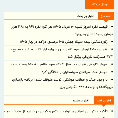
ارسال دیدگاه
اخبار داغ
اخبار پر بحث
قیمت نقره امروز شنبه ۱۰ مرداد ۱۴۰۵؛ هر گرم نقره ۹۹۹ به ۳۸۱ هزار
تومان رسید | الان بخریم؟
رکوردشکنی بیمه سینا؛ جهش 105 درصدی درآمد در بهار 1405
«فملی» ۴۵۰ تومان سود نقدی بین سهامداران تقسیم کرد / مجمع با
۷۳٪ مشارکت تاریخی برگزار شد
جهش تاریخی «فملی» در سال ۱۴۰۴؛ سود خالص به ۱۵۰ همت رسید
مجمع نفت سپاهان سهامداران را غافلگیر کرد
با وجود جنگ و حملات موشکی، تولید متوقف نشد | برنامه بازسازی
نیروگاه‌ها و توسعه ۴۲۶ مگاواتی برق
آخرین اخبار
اخبار پربیننده
تأکید دکتر علی امرائی بر تولید مستمر و کیفی در بازدید از سایت احیاء