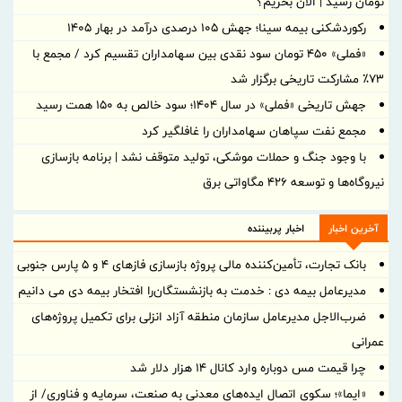
تومان رسید | الان بخریم؟
رکوردشکنی بیمه سینا؛ جهش 105 درصدی درآمد در بهار 1405
«فملی» ۴۵۰ تومان سود نقدی بین سهامداران تقسیم کرد / مجمع با
۷۳٪ مشارکت تاریخی برگزار شد
جهش تاریخی «فملی» در سال ۱۴۰۴؛ سود خالص به ۱۵۰ همت رسید
مجمع نفت سپاهان سهامداران را غافلگیر کرد
با وجود جنگ و حملات موشکی، تولید متوقف نشد | برنامه بازسازی
نیروگاه‌ها و توسعه ۴۲۶ مگاواتی برق
آخرین اخبار
اخبار پربیننده
بانک تجارت، تأمین‌کننده مالی پروژه بازسازی فازهای ۴ و ۵ پارس جنوبی
مدیرعامل بیمه دی : خدمت به بازنشستگان‌را افتخار بیمه دی می دانیم
ضرب‌الاجل مدیرعامل سازمان منطقه آزاد انزلی برای تكمیل پروژه‌های
عمرانی
چرا قیمت مس دوباره وارد کانال ۱۴ هزار دلار شد
«ایما»؛ سکوی اتصال ایده‌های معدنی به صنعت، سرمایه و فناوری/ از