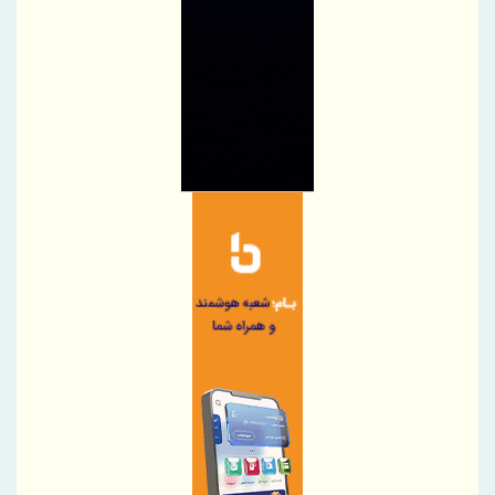
تغییر مثبت در عملکرد مالی بانک صادرات ایران/ درآمد عملیاتی 80
درصد رشد کرد
رئیس‌کل سازمان توسعه تجارت ایران، به همراه وزیر صمت وارد
قرقیزستان شد
پیام محمود نجفی عرب، رئیس اتاق بازرگانی، صنایع، معادن و کشاورزی
تهران در آستانه 17 مرداد ، روز خبرنگار
نایب‌رئیس اتاق ایران راهی باکو شد
اطلاعیه سازمان تأمین اجتماعی درخصوص وضعیت فعالیت سامانه‌های
ارائه خدمات
ضرورت گذار صنعت بیمه به مدل‌های اعتبارسنجی چندبعدی
پرداخت خسارت ۵۰۰ میلیارد تومانی بیمه رازی به شرکت هواپیمایی
کارون
بیمه پارسیان، همراه زائران اربعین با پوشش های بیمه های مسئولیت
برگزاری چهارمین نشست هم اندیشی مدیران بیمه البرز با رؤسای تشکل
های صنفی نمایندگان
وقتی «عملکرد» از راز ثروت پنهان آسیا رونمایی می کند