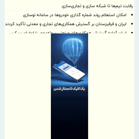
رقابت تیم‌ها تا شبکه سازی و تجاری‌سازی
امکان استعلام روند شماره گذاری خودروها در سامانه نوسازی
ایران و قرقیزستان بر گسترش همکاری‌های تجاری و معدنی تأکید کردند
ایران آماده گسترش همکاری‌های صنعتی پروژه‌محور با اعضای بریکس
است
بهره گیری حداکثری از ظرفیت موافقتنامه تجارت آزاد ایران و روسیه
معاونت توسعه مدیریت و منابع انسانی منطقه آزاد دوغارون علت
استراتژی اعطای امتیاز خاص جذب سرمایه‌های انسانی بومی در آزمون
استخدامی اخیر را تشریح نمود
گامی بلند به سوی آینده؛ تأسیس «واحد آموزش هوشمند» در منطقه
آزاد تجاری-صنعتی دوغارون برای توانمندسازی کارکنان و مردم
موج بی‌پایان زائران حسینی در مرز شلمچه ادامه دارد
شفاف‌سازی درباره نحوه محاسبه اینترنت داخلی و بین‌المللی
بانک مرکزی، استفادۀ واردکنندگان اقلام سلامت‌محور از اوراق گام را
مجدداً تا پایان سال ۱۴۰۵ تمدید کرد