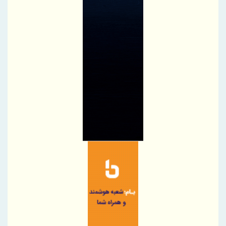
آزاد
پیام تبریک علی رسولیان، به مناسبت فرارسیدن ۱۷ مرداد روز خبرنگار
پیگیری جدی فولاد سنگان برای رفع موانع استخراج و حل مشکل کمبود
سنگ‌آهن
ناگفته‌های قربانزاده از واگذاری ۱۲ درصد هلدینگ خلیج فارس
تأکید معاون وزیر صمت بر نقش حیاتی رسانه‌ها در روایت صحیح
دستاوردهای صنعتی و تقویت امید اجتماعی
وزیر صمت روز خبرنگار را تبریک گفت
اعتماد؛ ارزشمندترین ذخیره ایران
سپرده‌های بانک کشاورزی طی سه سال گذشته ۳ برابر شد
کارنامه فولاد مبارکه در سال ۱۴۰۴؛آبدیده در آتش
ایستادگی و سازندگی ما، نیازمند روایت شماست
تعامل با رسانه‌ها، پل ارتباطی شفافیت و اعتماد عمومی است
بانک صنعت و معدن؛ پیشران تأمین مالی صنایع راهبردی و توسعه
تولید کشور