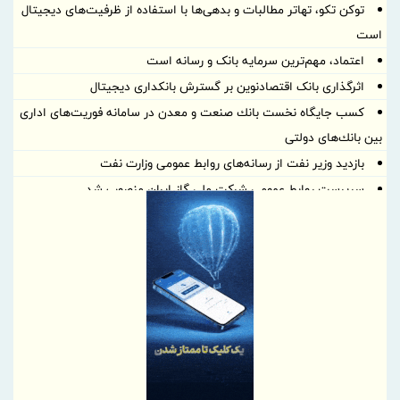
توکن تکو، تهاتر مطالبات و بدهی‌ها با استفاده از ظرفیت‌های دیجیتال
است
اعتماد، مهم‌ترین سرمایه بانک و رسانه است
اثرگذاری بانک اقتصادنوین بر گسترش بانکداری دیجیتال
كسب جایگاه نخست بانك صنعت و معدن در سامانه فوریت‌های اداری
بین بانك‌های دولتی
بازدید وزیر نفت از رسانه‌های روابط عمومی وزارت نفت
سرپرست روابط عمومی شركت ملی گاز ایران منصوب شد
درخشش نمایندگان بیمه آسیا در «فستیوال گل طلایی»
آمادگی بانک مسکن برای برگزاری به موقع مجمع عمومی سالانه/ مجامع
شرکت‌های تابعه برگزار شد
تامین مالی ۳۱ هزار میلیارد ریالی بانک مسکن از نهضت ملی لرستان/
قدردانی از نقش کلیدی و عملکرد مطلوب بانک مسکن
براساس گزارش بانك مركزی؛ بانك ملت در رتبه نخست پرداخت
تسهیلات ازدواج و فرزندآوری قرار گرفت
تفویض اختیار تمدید مهلت ثبت آماری مناطق به سازمان‌های مناطق