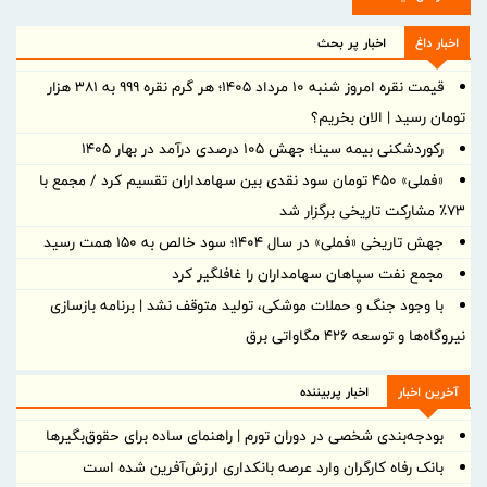
اخبار داغ
اخبار پر بحث
قیمت نقره امروز شنبه ۱۰ مرداد ۱۴۰۵؛ هر گرم نقره ۹۹۹ به ۳۸۱ هزار
تومان رسید | الان بخریم؟
رکوردشکنی بیمه سینا؛ جهش 105 درصدی درآمد در بهار 1405
«فملی» ۴۵۰ تومان سود نقدی بین سهامداران تقسیم کرد / مجمع با
۷۳٪ مشارکت تاریخی برگزار شد
جهش تاریخی «فملی» در سال ۱۴۰۴؛ سود خالص به ۱۵۰ همت رسید
مجمع نفت سپاهان سهامداران را غافلگیر کرد
با وجود جنگ و حملات موشکی، تولید متوقف نشد | برنامه بازسازی
نیروگاه‌ها و توسعه ۴۲۶ مگاواتی برق
آخرین اخبار
اخبار پربیننده
بودجه‌بندی شخصی در دوران تورم | راهنمای ساده برای حقوق‌بگیرها
بانک رفاه کارگران وارد عرصه بانکداری ارزش‌آفرین شده است