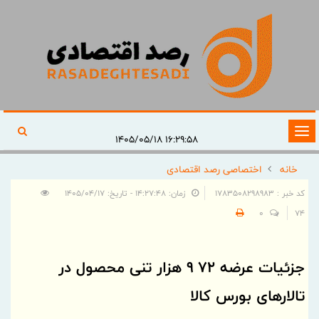
تغییر
۱۶:۲۹:۵۸ ۱۴۰۵/۰۵/۱۸
وضعیت
خانه
اختصاصی رصد اقتصادی
ناوبری
کد خبر : 1783508298983
زمان: ۱۴:۲۷:۴۸ - تاریخ: ۱۴۰۵/۰۴/۱۷
0
74
جزئیات عرضه ۷۲ ۹ هزار تنی محصول در
تالارهای بورس کالا