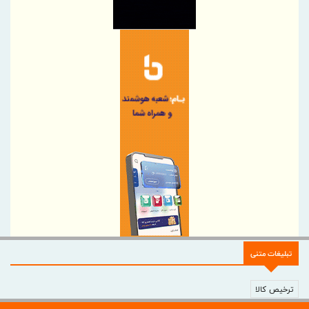
تقویت سرمایه اجتماعی بانک
کاهش ناترازی دستاورد مهم بانک مسکن در مدیریت منابع و مصارف
است
قلم، سلاحی در جنگ آگاهی؛ پیام مدیرعامل هلدینگ سرمایه گذاری
صنایع شیمیایی ایران به مناسبت روز خبرنگار
بیمه سامان بیش از ۱۳۵ میلیارد ریال خسارت به شرکت اکتشاف و
حفاری صدر تأمین پرداخت کرد
پیام دکتر کمیل پورضیائی، مدیرعامل شرکت پتروشیمی خارک به
مناسبت روز خبرنگار
پیام روابط عمومی ذوب‌آهن اصفهان به مناسبت روز خبرنگار
سه بویلر نیروگاه در دو ماه به مدار بازگشتند
اطلاع رسانی حرفه‌ای، شفاف و متعهدانه، رکن توسعه همه جانبه
صنعت بیمه
تبلیغات متنی
قلم، حافظ حقیقت؛ خبرنگار، روایتگر آگاهی
پیام تبریک مدیرعامل بانک رفاه کارگران به مناسبت روز خبرنگار
ترخیص کالا
گرامیداشت تلاش راویان حقیقت، در روزهای دشوار ایران