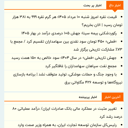
اخبار داغ
اخبار پر بحث
قیمت نقره امروز شنبه ۱۰ مرداد ۱۴۰۵؛ هر گرم نقره ۹۹۹ به ۳۸۱ هزار
تومان رسید | الان بخریم؟
رکوردشکنی بیمه سینا؛ جهش 105 درصدی درآمد در بهار 1405
«فملی» ۴۵۰ تومان سود نقدی بین سهامداران تقسیم کرد / مجمع با
۷۳٪ مشارکت تاریخی برگزار شد
جهش تاریخی «فملی» در سال ۱۴۰۴؛ سود خالص به ۱۵۰ همت رسید
مجمع نفت سپاهان سهامداران را غافلگیر کرد
با وجود جنگ و حملات موشکی، تولید متوقف نشد | برنامه بازسازی
نیروگاه‌ها و توسعه ۴۲۶ مگاواتی برق
آخرین اخبار
اخبار پربیننده
تغییر مثبت در عملکرد مالی بانک صادرات ایران/ درآمد عملیاتی 80
درصد رشد کرد
رئیس‌کل سازمان توسعه تجارت ایران، به همراه وزیر صمت وارد