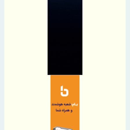
تردد در شلمچه از مرز یک و نیم میلیون زائر گذشت
سازمان منطقه آزاد اروند با بسیج همه ظرفیت‌ها، شلمچه را برای
میزبانی از زائران اربعین آماده کرد
درج شرکت زیست اروند فارمد (سهامی عام) در بورس تهران
شرکت مخابرات ایران در جمع کارفرمایان منتخب ایران ۲۰۲۶ قرار گرفت
تسهیل در پرداخت بیش از ۲۲۰۰ میلیارد ریال وام ودیعه مسکن به
آسیب‌دیدگان جنگ در هرمزگان
مدیرعامل پتروشیمی بندر امام بر ارتقای آمادگی و فرهنگ ایمنی تأکید
کرد
توسعه زنجیره صنعت مس با تکیه بر اکتشاف و مدل‌های نوین تأمین
مالی شتاب می‌گیرد
شتاب توسعه زیرساخت‌های آبی قشم با اجرای پروژه‌های راهبردی
امضای یادداشت تفاهم همکاری ایران و پاکستان برای تحقق تجارت ۱۰
میلیارد دلاری
فولاد هرمزگان با اقتصاد چرخشی، نگاه تازه‌ای به توسعه صنعت فولاد