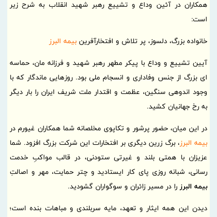
همکاران در آئین وداع و تشییع رهبر شهید انقلاب به شرح زیر
است:
خانواده بزرگ، دلسوز، پر تلاش و افتخارآفرین
بیمه البرز
آیین تشییع و وداع با پیکر مطهر رهبر شهید و فرزانه مان، حماسه
ای بزرگ از جنس وفاداری و انسجام ملی بود. روزهایی ماندگار که با
وجود اندوهی سنگین، عظمت و اقتدار ملت شریف ایران را بار دیگر
به رخ جهانیان کشید.
در این میان، حضور پرشور و تکاپوی مخلصانه شما همکاران غیورم در
بیمه البرز
، برگ زرین دیگری بر افتخارات این شرکت بزرگ افزود. شما
عزیزان با همتی بلند و غیرتی ستودنی، در قالب مواکبِ خدمت
رسانی، شبانه روزی پای کار ایستادید و چتر حمایت، مهر و اصالتِ
بیمه البرز
را در مسیر زائران و سوگواران گشودید.
دیدن این همه ایثار و تعهد، مایه سربلندی و مباهات بنده است؛