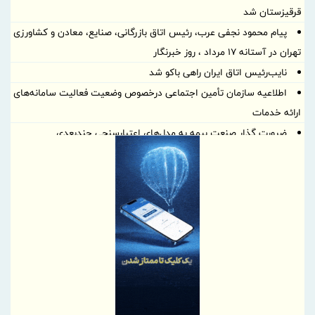
قرقیزستان شد
پیام محمود نجفی عرب، رئیس اتاق بازرگانی، صنایع، معادن و کشاورزی
تهران در آستانه 17 مرداد ، روز خبرنگار
نایب‌رئیس اتاق ایران راهی باکو شد
اطلاعیه سازمان تأمین اجتماعی درخصوص وضعیت فعالیت سامانه‌های
ارائه خدمات
ضرورت گذار صنعت بیمه به مدل‌های اعتبارسنجی چندبعدی
پرداخت خسارت ۵۰۰ میلیارد تومانی بیمه رازی به شرکت هواپیمایی
کارون
بیمه پارسیان، همراه زائران اربعین با پوشش های بیمه های مسئولیت
برگزاری چهارمین نشست هم اندیشی مدیران بیمه البرز با رؤسای تشکل
های صنفی نمایندگان
وقتی «عملکرد» از راز ثروت پنهان آسیا رونمایی می کند
دیدار مدیر هماهنگی مناطق ویژه اقتصادی کشور با مدیرعامل شهر
صنعتی کاوه
بسیج ظرفیت‌های منطقه آزاد دوغارون برای تکریم زائران حسینی