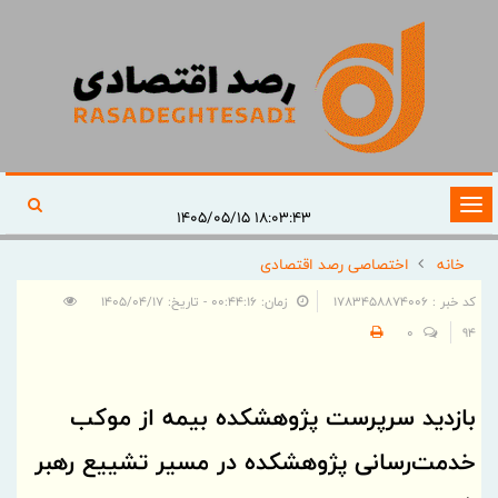
تغییر
۱۸:۰۳:۴۳ ۱۴۰۵/۰۵/۱۵
وضعیت
خانه
اختصاصی رصد اقتصادی
ناوبری
کد خبر : 1783458874006
زمان: ۰۰:۴۴:۱۶ - تاریخ: ۱۴۰۵/۰۴/۱۷
0
94
بازدید سرپرست پژوهشكده بیمه از موكب
خدمت‌رسانی پژوهشكده در مسیر تشییع رهبر