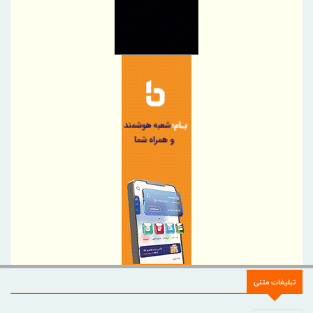
ضرورت گذار صنعت بیمه به مدل‌های اعتبارسنجی چندبعدی
پرداخت خسارت ۵۰۰ میلیارد تومانی بیمه رازی به شرکت هواپیمایی
کارون
بیمه پارسیان، همراه زائران اربعین با پوشش های بیمه های مسئولیت
برگزاری چهارمین نشست هم اندیشی مدیران بیمه البرز با رؤسای تشکل
های صنفی نمایندگان
وقتی «عملکرد» از راز ثروت پنهان آسیا رونمایی می کند
دیدار مدیر هماهنگی مناطق ویژه اقتصادی کشور با مدیرعامل شهر
صنعتی کاوه
بسیج ظرفیت‌های منطقه آزاد دوغارون برای تکریم زائران حسینی
تردد در شلمچه از مرز یک و نیم میلیون زائر گذشت
سازمان منطقه آزاد اروند با بسیج همه ظرفیت‌ها، شلمچه را برای
میزبانی از زائران اربعین آماده کرد
درج شرکت زیست اروند فارمد (سهامی عام) در بورس تهران
تبلیغات متنی
شرکت مخابرات ایران در جمع کارفرمایان منتخب ایران ۲۰۲۶ قرار گرفت