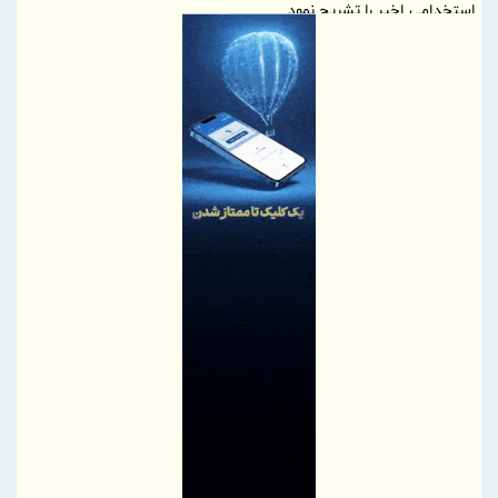
استخدامی اخیر را تشریح نمود
گامی بلند به سوی آینده؛ تأسیس «واحد آموزش هوشمند» در منطقه
آزاد تجاری-صنعتی دوغارون برای توانمندسازی کارکنان و مردم
موج بی‌پایان زائران حسینی در مرز شلمچه ادامه دارد
شفاف‌سازی درباره نحوه محاسبه اینترنت داخلی و بین‌المللی
بانک مرکزی، استفادۀ واردکنندگان اقلام سلامت‌محور از اوراق گام را
مجدداً تا پایان سال ۱۴۰۵ تمدید کرد
تغییر مثبت در عملکرد مالی بانک صادرات ایران/ درآمد عملیاتی 80
درصد رشد کرد
رئیس‌کل سازمان توسعه تجارت ایران، به همراه وزیر صمت وارد
قرقیزستان شد
پیام محمود نجفی عرب، رئیس اتاق بازرگانی، صنایع، معادن و کشاورزی
تهران در آستانه 17 مرداد ، روز خبرنگار
نایب‌رئیس اتاق ایران راهی باکو شد
اطلاعیه سازمان تأمین اجتماعی درخصوص وضعیت فعالیت سامانه‌های
ارائه خدمات